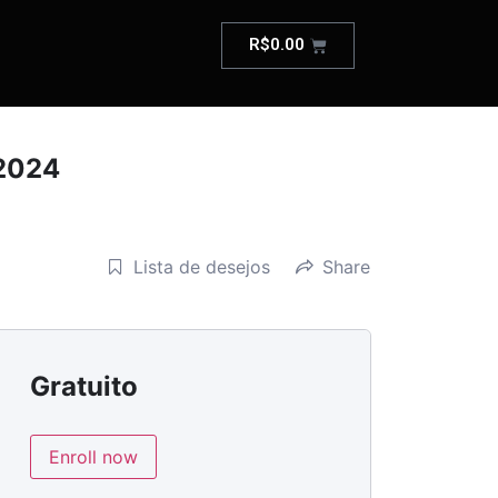
R$
0.00
 2024
Lista de desejos
Share
Gratuito
Enroll now