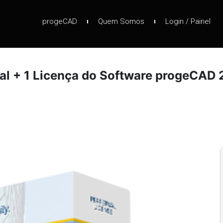
progeCAD
Quem Somos
Login / Painel
al + 1 Licença do Software progeCAD