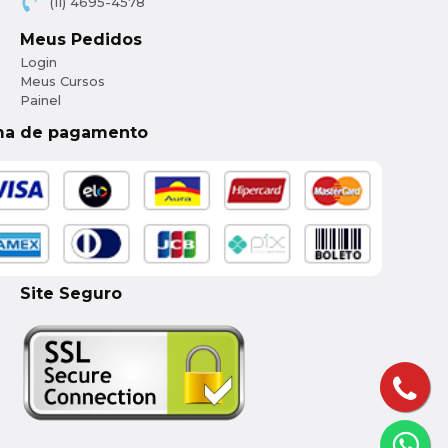
(11) 4695-4578
Meus Pedidos
Login
Meus Cursos
Painel
ma de pagamento
Site Seguro