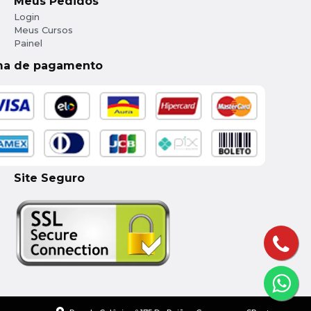
Meus Pedidos
Login
Meus Cursos
Painel
ma de pagamento
Site Seguro