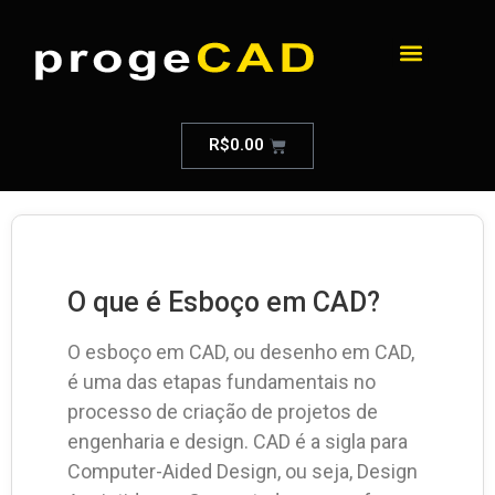
R$
0.00
O que é Esboço em CAD?
O esboço em CAD, ou desenho em CAD,
é uma das etapas fundamentais no
processo de criação de projetos de
engenharia e design. CAD é a sigla para
Computer-Aided Design, ou seja, Design