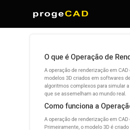
O que é Operação de Ren
A operação de renderização em CAD 
modelos 3D criados em softwares de 
algoritmos complexos para simular a 
que se assemelham ao mundo real.
Como funciona a Operaçã
A operação de renderização em CAD e
Primeiramente, o modelo 3D é criado