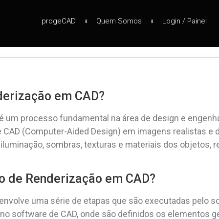
progeCAD
Quem Somos
Login / Painel
derização em CAD?
é um processo fundamental na área de design e engenha
CAD (Computer-Aided Design) em imagens realistas e de a
iluminação, sombras, texturas e materiais dos objetos,
o de Renderização em CAD?
nvolve uma série de etapas que são executadas pelo so
 no software de CAD, onde são definidos os elementos g