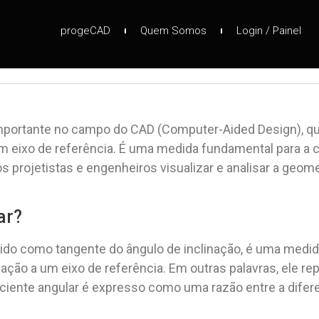
progeCAD
Quem Somos
Login / Painel
mportante no campo do CAD (Computer-Aided Design), que
um eixo de referência. É uma medida fundamental para a
s projetistas e engenheiros visualizar e analisar a geom
ar?
do como tangente do ângulo de inclinação, é uma medida
ação a um eixo de referência. Em outras palavras, ele re
quociente angular é expresso como uma razão entre a dife