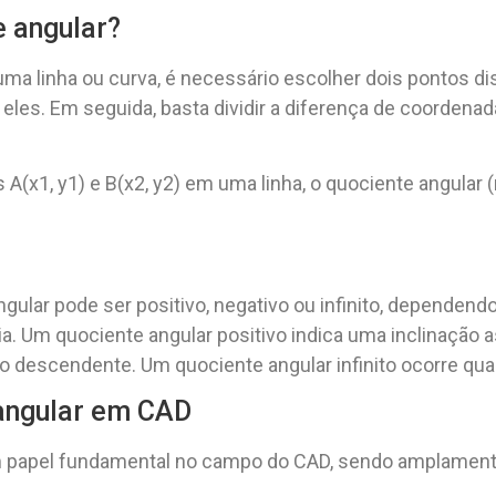
e angular?
 uma linha ou curva, é necessário escolher dois pontos d
 eles. Em seguida, basta dividir a diferença de coordena
 A(x1, y1) e B(x2, y2) em uma linha, o quociente angular 
gular pode ser positivo, negativo ou infinito, dependendo
ia. Um quociente angular positivo indica uma inclinaçã
o descendente. Um quociente angular infinito ocorre quand
 angular em CAD
papel fundamental no campo do CAD, sendo amplamente 