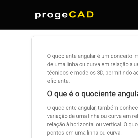
O quociente angular é um conceito i
de uma linha ou curva em relação a 
técnicos e modelos 3D, permitindo ao
eficiente.
O que é o quociente angul
O quociente angular, também conheci
variação de uma linha ou curva em rel
relação à horizontal ou vertical. O 
pontos em uma linha ou curva.