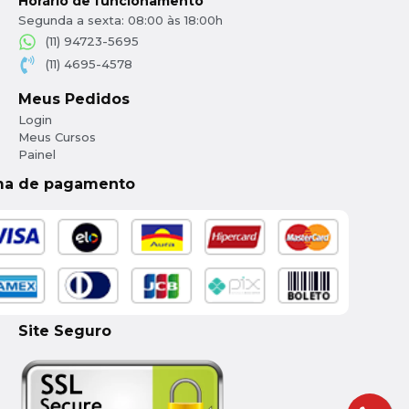
Horário de funcionamento
Segunda a sexta: 08:00 às 18:00h
(11) 94723-5695
(11) 4695-4578
Meus Pedidos
Login
Meus Cursos
Painel
ma de pagamento
Site Seguro