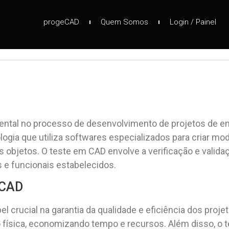
progeCAD
Quem Somos
Login / Painel
ntal no processo de desenvolvimento de projetos de eng
gia que utiliza softwares especializados para criar mod
os objetos. O teste em CAD envolve a verificação e vali
 e funcionais estabelecidos.
 CAD
ucial na garantia da qualidade e eficiência dos projetos.
 física, economizando tempo e recursos. Além disso, o t