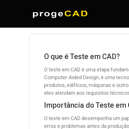
O que é Teste em CAD?
O teste em CAD é uma etapa fundame
Computer-Aided Design, é uma tecnolo
produtos, edifícios, máquinas e outr
eles atendam aos requisitos técnicos
Importância do Teste em
O teste em CAD desempenha um papel cr
erros e problemas antes da produção