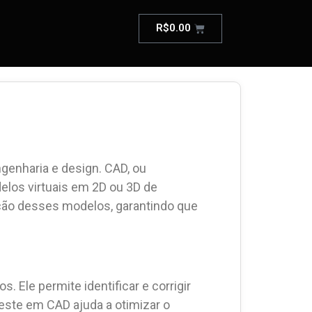
R$
0.00
enharia e design. CAD, ou
elos virtuais em 2D ou 3D de
dação desses modelos, garantindo que
 Ele permite identificar e corrigir
este em CAD ajuda a otimizar o