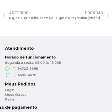
ANTERIOR
PRÓXIMO
O que é X-axis (Eixo X) em CAD?
O que é X-ray Vision (Visão de Raio-X) em CAD? (Pode ser metafórico para visualização detalhada)
Atendimento
Horário de funcionamento
Segunda a sexta: 08:00 às 18:00h
(11) 94723-5695
(11) 4695-4578
Meus Pedidos
Login
Meus Cursos
Painel
ma de pagamento