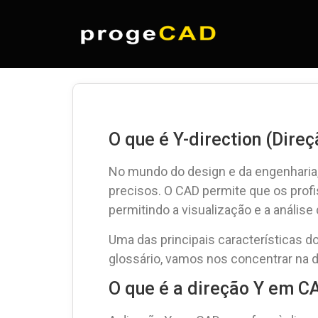
O que é Y-direction (Dire
No mundo do design e da engenharia,
precisos. O CAD permite que os profi
permitindo a visualização e a anális
Uma das principais características d
glossário, vamos nos concentrar na 
O que é a direção Y em C