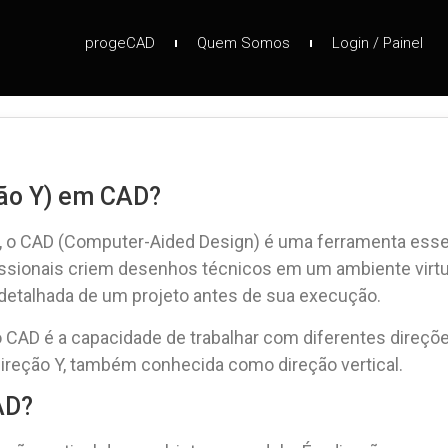
progeCAD
Quem Somos
Login / Painel
ção Y) em CAD?
 o CAD (Computer-Aided Design) é uma ferramenta essenc
ssionais criem desenhos técnicos em um ambiente virtua
e detalhada de um projeto antes de sua execução.
o CAD é a capacidade de trabalhar com diferentes direçõe
direção Y, também conhecida como direção vertical.
AD?