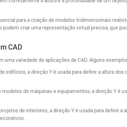
em corretamente a altura e a profundidade de um objeto,
encial para a criação de modelos tridimensionais realis
s podem criar uma representação virtual precisa, que pod
 em CAD
em uma variedade de aplicações de CAD. Alguns exemplo
de edifícios, a direção Y é usada para definir a altura dos
 modelos de máquinas e equipamentos, a direção Y é usad
projetos de interiores, a direção Y é usada para definir a
decorativos.