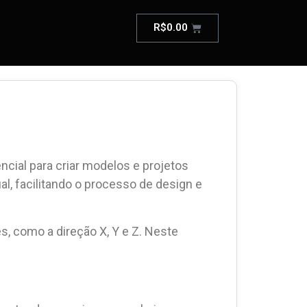
R$
0.00
ial para criar modelos e projetos
l, facilitando o processo de design e
s, como a direção X, Y e Z. Neste