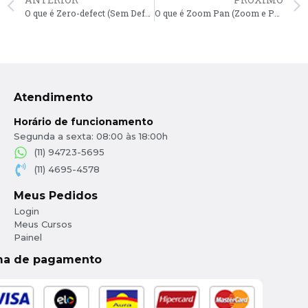
O que é Zero-defect (Sem Defeitos) em CAD?
O que é Zoom Pan (Zoom e Panorama) em CAD?
Atendimento
Horário de funcionamento
Segunda a sexta: 08:00 às 18:00h
(11) 94723-5695
(11) 4695-4578
Meus Pedidos
Login
Meus Cursos
Painel
ma de pagamento