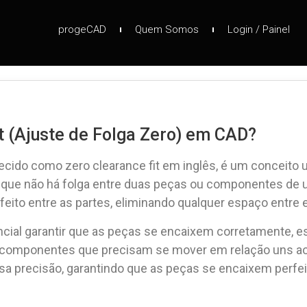
progeCAD
Quem Somos
Login / Painel
t (Ajuste de Folga Zero) em CAD?
ecido como zero clearance fit em inglês, é um conceito
 que não há folga entre duas peças ou componentes de um
rfeito entre as partes, eliminando qualquer espaço entre e
cial garantir que as peças se encaixem corretamente, 
mponentes que precisam se mover em relação uns aos o
sa precisão, garantindo que as peças se encaixem perfe