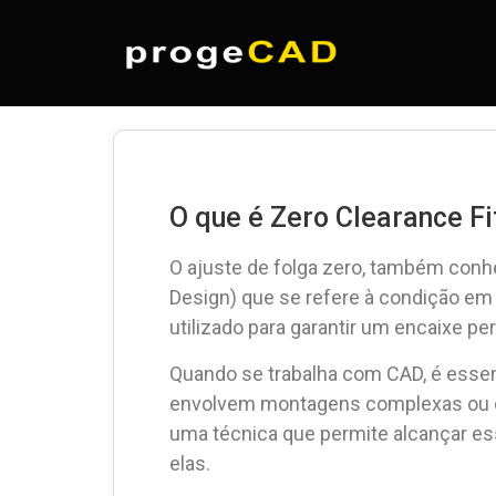
O que é Zero Clearance Fi
O ajuste de folga zero, também conh
Design) que se refere à condição em
utilizado para garantir um encaixe pe
Quando se trabalha com CAD, é essen
envolvem montagens complexas ou co
uma técnica que permite alcançar es
elas.