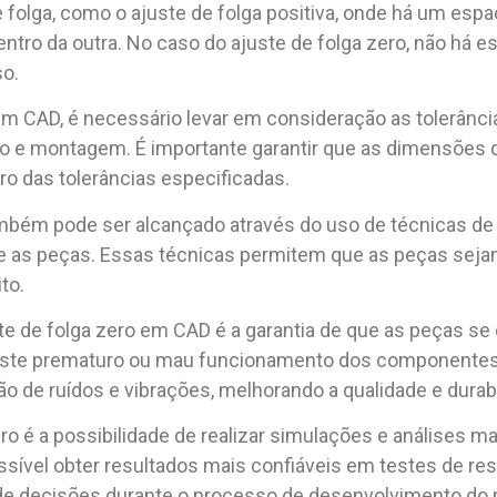
 folga, como o ajuste de folga positiva, onde há um espaç
ntro da outra. No caso do ajuste de folga zero, não há e
o.
 em CAD, é necessário levar em consideração as tolerân
ão e montagem. É importante garantir que as dimensões 
 das tolerâncias especificadas.
também pode ser alcançado através do uso de técnicas 
tre as peças. Essas técnicas permitem que as peças sej
to.
te de folga zero em CAD é a garantia de que as peças s
te prematuro ou mau funcionamento dos componentes. A
o de ruídos e vibrações, melhorando a qualidade e durabil
ro é a possibilidade de realizar simulações e análises m
ssível obter resultados mais confiáveis em testes de res
 de decisões durante o processo de desenvolvimento do 