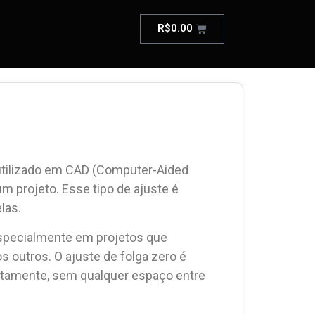
R$
0.00
 utilizado em CAD (Computer-Aided
 projeto. Esse tipo de ajuste é
las.
especialmente em projetos que
utros. O ajuste de folga zero é
itamente, sem qualquer espaço entre