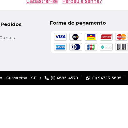
Cadastrar-se
|
Perdeu a senha?
Forma de pagamento
 Pedidos
Cursos
ão - Guararema - SP
(11) 4695-4578
(11) 94723-5695