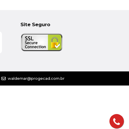
Site Seguro
waldemar@progecad.com.br