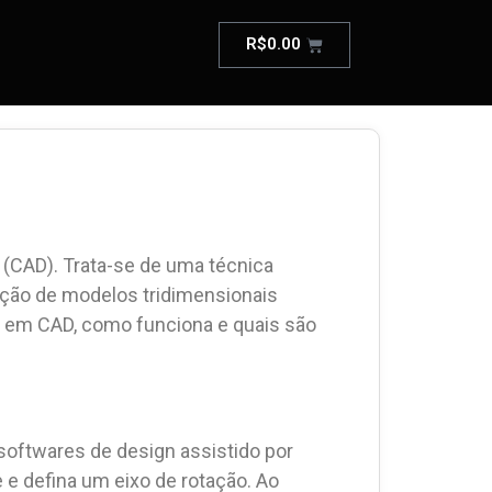
R$
0.00
(CAD). Trata-se de uma técnica
iação de modelos tridimensionais
on em CAD, como funciona e quais são
softwares de design assistido por
e defina um eixo de rotação. Ao