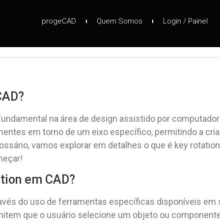
progeCAD
Quem Somos
Login / Painel
CAD?
undamental na área de design assistido por computador 
onentes em torno de um eixo específico, permitindo a cr
ossário, vamos explorar em detalhes o que é key rotati
meçar!
ation em CAD?
ravés do uso de ferramentas específicas disponíveis em 
item que o usuário selecione um objeto ou componente 