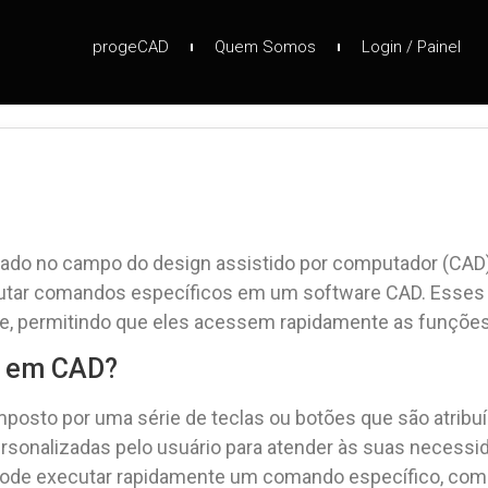
progeCAD
Quem Somos
Login / Painel
zado no campo do design assistido por computador (CAD)
tar comandos específicos em um software CAD. Esses ke
are, permitindo que eles acessem rapidamente as funç
t em CAD?
osto por uma série de teclas ou botões que são atribu
rsonalizadas pelo usuário para atender às suas necessid
 pode executar rapidamente um comando específico, como c