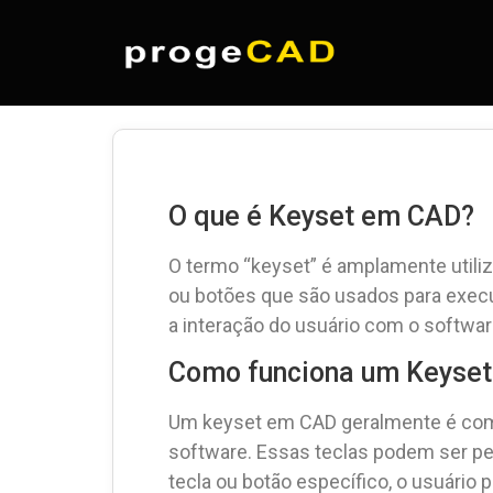
O que é Keyset em CAD?
O termo “keyset” é amplamente utili
ou botões que são usados para execu
a interação do usuário com o softw
Como funciona um Keyse
Um keyset em CAD geralmente é comp
software. Essas teclas podem ser pe
tecla ou botão específico, o usuário