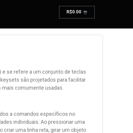
R$
0.00
 e se refere a um conjunto de teclas
ysets são projetados para facilitar
ões mais comumente usadas.
ídos a comandos específicos no
ades individuais. Ao pressionar uma
riar uma linha reta, girar um objeto