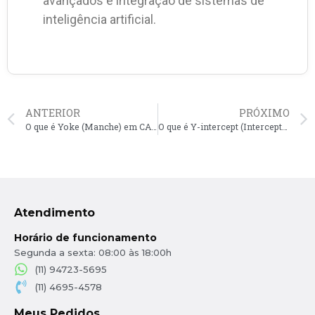
avançados e integração de sistemas de
inteligência artificial.
ANTERIOR
PRÓXIMO
O que é Yoke (Manche) em CAD? (Dispositivo de controle em simulações de voo)
O que é Y-intercept (Interceptação no Eixo Y) em CAD?
Atendimento
Horário de funcionamento
Segunda a sexta: 08:00 às 18:00h
(11) 94723-5695
(11) 4695-4578
Meus Pedidos