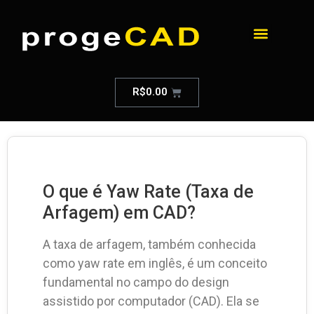
R$
0.00
O que é Yaw Rate (Taxa de
Arfagem) em CAD?
A taxa de arfagem, também conhecida
como yaw rate em inglês, é um conceito
fundamental no campo do design
assistido por computador (CAD). Ela se