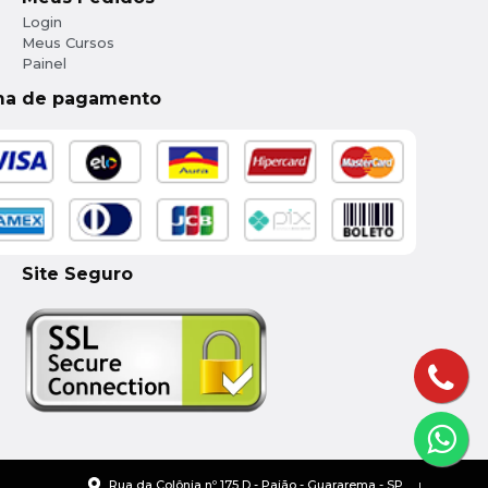
Login
Meus Cursos
Painel
ma de pagamento
Site Seguro
Rua da Colônia nº 175 D - Paião - Guararema - SP