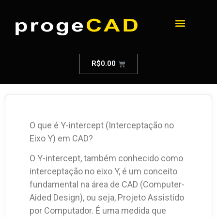
R$
0.00
O que é Y-intercept (Interceptação no
Eixo Y) em CAD?
O Y-intercept, também conhecido como
interceptação no eixo Y, é um conceito
fundamental na área de CAD (Computer-
Aided Design), ou seja, Projeto Assistido
por Computador. É uma medida que