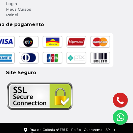
Login
Meus Cursos
Painel
ma de pagamento
Site Seguro
Rua da Colônia nº 175 D - Paião - Guararema - SP